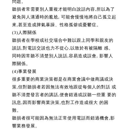
問題。
聽損者常需要別人重複才能明白說話內容,所以為了
避免與人溝通時的尷尬, 可能會慢慢地將自己孤立起
來,甚至造成脾氣暴躁、性格孤僻或憂鬱症。
(3)人際關係
聽損者在學校或社交場合中難以跟上同學和親友的
談話,對電話交談也力不從心,以致於有被隔離 感。
同時因常聽不清楚別人說話,容易造成誤會, 影響人
際關係。
(4)事業發展
很多重要的商業決策都是在商業會議中做商議或決
策,但對聽損者若因無法有效地跟從每個人的對話 或
聽不清楚發言者的講話,便會錯過或誤聽一些重 要的
訊息,因而影響商業決策,也對工作造成很大 的困
難。
聽損者很可能因為無法正常使用電話而錯過機會,影
響業務發展。