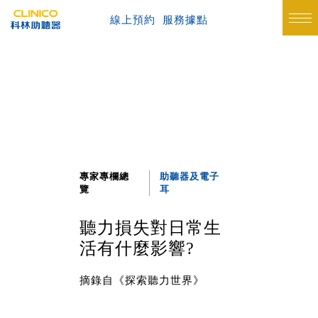
線上預約
服務據點
專家專欄總
助聽器及電子
覽
耳
聽力損失對日常生
活有什麼影響?
摘錄自《探索聽力世界》