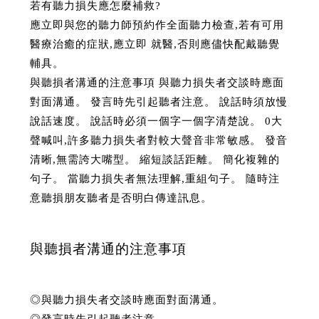
若有聽力損失應怎麼補救?
應立即與您的聽力師預約作全面聽力檢查,若有可用
醫療治癒的症狀,應立即 就醫,否則應儘快配戴聽覺
輔具。
與聽損者溝通的注意事項 與聽力損失者交談時應面
對面溝通。 發言時先引起聽者注意。 說話時須放慢
說話速度。 說話時必須一個字一個字清楚說。 0大
聲喊叫,許多聽力損失者對較大聲音非常敏感。 發音
清晰,無需誇大嘴型。 縮短談話距離。 簡化複雜的
句子。 當聽力損失者無法理解,重組句子。 隨時注
意聽損朋友聽者是否明白傳達訊息。
與聽損者溝通的注意事項
◎與聽力損失者交談時應面對面溝通。