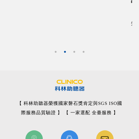
認識聽力圖
知道如何看聽力圖時,就能瞭解您可以期望聽到那些聲音
【 科林助聽器榮獲國家磐石獎肯定與SGS ISO國
際服務品質驗證 】 【 一家選配 全臺服務 】