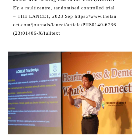
E): a multicentre, randomised controlled trial
– THE LANCET, 2023 Sep https://www.thelan
cet.com/journals/lancet/article/PIIS0140-6736
(23)01406-X/fulltext