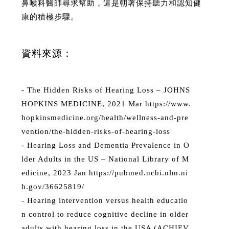
鼻喉科醫師尋求幫助，這是朝著保持聽力和認知健
康的積極步驟。
資料來源：
- The Hidden Risks of Hearing Loss – JOHNS
HOPKINS MEDICINE, 2021 Mar https://www.
hopkinsmedicine.org/health/wellness-and-pre
vention/the-hidden-risks-of-hearing-loss
- Hearing Loss and Dementia Prevalence in O
lder Adults in the US – National Library of M
edicine, 2023 Jan https://pubmed.ncbi.nlm.ni
h.gov/36625819/
- Hearing intervention versus health educatio
n control to reduce cognitive decline in older
adults with hearing loss in the USA (ACHIEV