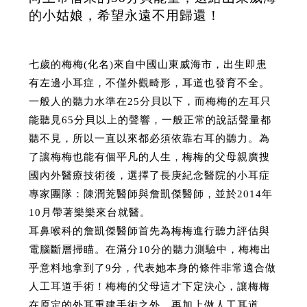
的小姑娘，希望永遠不用歸還！
七歲的梅梅(化名)來自中國山東威海市，出生即患
有左邊小耳症，不僅外觀畸形，耳道也發育不全。
一般人的聽力水準在25分貝以下，而梅梅的左耳只
能聽見65分貝以上的聲響，一般正常的說話聲量都
聽不見，所以一直以來都必須依靠右耳的聽力。為
了讓梅梅也能有個平凡的人生，梅梅的父母親廣搜
國內外醫療技術後，選擇了長庚紀念醫院的小耳症
專家團隊：陳潤茺醫師與詹凱傑醫師，並於2014年
10月帶著樂樂來台就醫。
耳鼻喉科的詹凱傑醫師首先為梅梅進行聽力評估與
電腦斷層掃瞄。在滿分10分的聽力測驗中，梅梅出
乎意料地拿到了9分，代表她本身的條件非常適合做
人工耳道手術！梅梅的父母這才下定決心，讓梅梅
在原定的外耳重建手術之外，再加上做人工耳道，