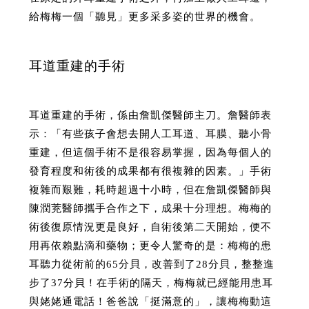
給梅梅一個「聽見」更多采多姿的世界的機會。
耳道重建的手術
耳道重建的手術，係由詹凱傑醫師主刀。詹醫師表
示：「有些孩子會想去開人工耳道、耳膜、聽小骨
重建，但這個手術不是很容易掌握，因為每個人的
發育程度和術後的成果都有很複雜的因素。」手術
複雜而艱難，耗時超過十小時，但在詹凱傑醫師與
陳潤茺醫師攜手合作之下，成果十分理想。梅梅的
術後復原情況更是良好，自術後第二天開始，便不
用再依賴點滴和藥物；更令人驚奇的是：梅梅的患
耳聽力從術前的65分貝，改善到了28分貝，整整進
步了37分貝！在手術的隔天，梅梅就已經能用患耳
與姥姥通電話！爸爸說「挺滿意的」，讓梅梅動這