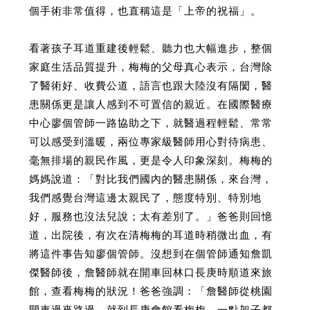
個手術非常值得，也直稱這是「上帝的祝福」。
看著孩子耳道重建後輕鬆、聽力也大幅進步，整個
家庭生活品質提升，梅梅的父母真心表示，台灣除
了醫術好、收費公道，語言也跟大陸沒有隔閡，醫
患關係更是讓人感到不可置信的親近。在國際醫療
中心廖個管師一路協助之下，就醫過程輕鬆、常常
可以感受到溫暖，兩位專家級醫師用心對待病患、
毫無排場的親民作風，更是令人印象深刻。梅梅的
媽媽說道：「對比我們國內的醫患關係，來台灣，
我們感覺台灣這邊太親民了，態度特別、特別地
好，服務也沒法兒說；太有差別了。」爸爸則回憶
道，出院後，有次在清梅梅的耳道時稍微出血，有
將這件事告知廖個管師。沒想到在個管師通知詹凱
傑醫師後，詹醫師就在開車回林口長庚時順道來旅
館，查看梅梅的狀況！爸爸強調：「詹醫師從桃園
開車過來路過，就到長庚會館看梅梅，一點架子都