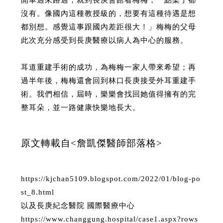
沒有。像國內這種教授級的，想要有這種待遇是想
都別想。感覺這事跟國內差距很大！」梅梅的父母
此次充分感受到長庚醫療以病人為中心的服務。
耳道重建手術的成功，為梅梅一家人帶來希望；再
過半年後，梅梅還會回到林口長庚接受外耳重建手
術。我們相信，屆時，樂樂會找回她值得擁有的完
整耳朵，並一路健康快樂地長大。
原文轉載自<詹凱傑醫師部落格>
https://kjchan5109.blogspot.com/2022/01/blog-po
st_8.html
以及長庚紀念醫院 國際醫療中心
https://www.changgung.hospital/case1.aspx?rows