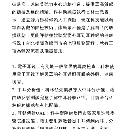
街邊店，以歐美聽力中心規格打造，提供眾高質感
的聽檢及選配體驗。科林助聽器執行長林士堯表
示，過去聽力篩檢仰賴人工判斷，現在科技能以精
準而客觀的篩檢技術，讓民眾不僅是了解自己的聽
損狀態，更能評估整體聽覺從外耳到耳神經的健康
情況！台北衡陽旗艦門市的七項服務流程，就有三
項為獨家流程及儀器使用。
1. 電子耳鏡：有別於一般業界的耳鏡檢查，科林使
用電子耳鏡了解民眾的外耳道跟耳膜的外觀、健康
與否。
2. 中耳分析儀：科林領先業界導入中耳分析儀，藉
由聽反射測試完整了解中耳聆聽路徑。目前全台科
林服務據點都有此配備。
3. 耳聲傳射OAE：科林衡陽旗艦門市獨家引進教學
醫院級設備，藉由發射刺激音從中耳傳到內耳，分
析內耳的外毛細胞的完整性。具不需反應、客觀、