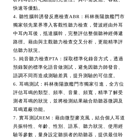
快速等優點。
4. 聽性腦幹誘發反應檢查ABR：科林衡陽旗艦門市
獨家領先業界導入客觀性聽力檢查，聲波經由外耳
中耳內耳後，抵達腦幹，完整評估整個聽神經傳遞
路徑。藉由與主觀聽力檢查交叉分析，更能精準評
估聽力狀況。
5. 純音聽力檢查PTA：採取標準化錄音方式，透過
預錄製的標準化語音做測試，避免因聽力師發音、
語調不同而造成測驗差異，提升測驗的可信度。
6. 耳鳴測試：科林衡陽旗艦門市獨家引進，全方位
評估耳鳴的類型、頻率、音量、頻寬，精準了解受
測者耳鳴的狀況，並將檢測結果融合助聽器微調及
耳鳴遮蔽功能。
7. 實耳測試REM：藉由微型麥克風，結合個人耳道
共振特性、年齡、性別、語系、聽力狀況、使用經
驗等參數，量身設定聽損者的助聽器，提供最佳聆