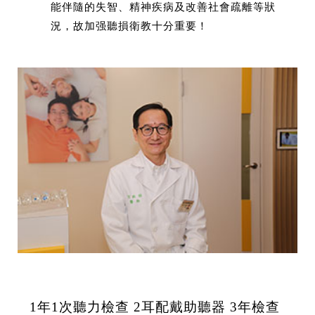
能伴隨的失智、精神疾病及改善社會疏離等狀
況，故加强聽損衛教十分重要！
1年1次聽力檢查 2耳配戴助聽器 3年檢查