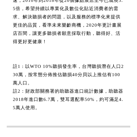
速，2010年到2018年從20個據點展店至今已成長3.
5倍，希望持續以專業化及數位化貼近消費者的需
求、解決聽損者的問題，以及服務的標準化來提供
更佳的品質，看準未來樂齡商機，2020年更計畫展
店百間，讓更多聽損者願意採取行動，聽得好、活
得更好更健康！
註1 : 以WTO 10%聽損發生率，台灣聽損潛在人口2
30萬，按常態分佈推估聽損40分貝以上推估有100
萬人口。
註2：財政部關務署的助聽器進口統計數據，助聽器
2018年進口數6.7萬，雙耳選配率50%，約可滿足4.
5萬人使用。