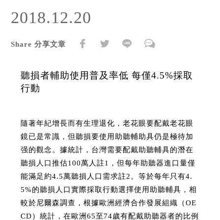
2018.12.20
Share 分享文章
聽損者輔助使用普及率低 每僅4.5%採取
行動
隨著年紀增長而有生理退化，老花眼要配戴老花眼
鏡已是常識，但聽損要使用助聽輔助具仍是極待加
强的觀念。據統計，台灣需要配戴助聽輔具的潛在
聽損人口推估100萬人註1，但每年助聽器進口量僅
能滿足約4.5萬聽損人口需求註2。等於每年只有4.
5%的聽損人口實際採取行動選擇使用助聽輔具，相
較於尼爾森調查，根據歐洲經濟合作發展組織（OE
CD）統計，在歐洲65至74歲有配戴助聽器者的比例