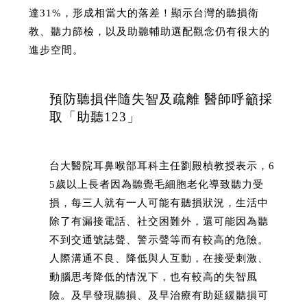
達31%，形成相當大的落差！顯示台灣的聽損衛
教、聽力篩檢，以及助聽輔助選配觀念仍有很大的
進步空間。
預防聽損伴隨失智及疏離 醫師呼籲採
取「助聽123」
台大醫院耳鼻喉部耳科主任劉殿楨教授表示，6
5歲以上長者因為聽覺毛細胞老化導致聽力受
損，每三人就有一人可能有聽損狀況，生活中
除了有漏接電話、社交困難外，還可能因為聽
不到交通號誌聲、警示聲等而有較高的危險。
人際溝通不良、降低與人互動，在接受刺激、
動腦思考降低的情況下，也有較高的失智風
險。及早發現聽損、及早治療有助延緩聽損可