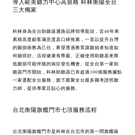
導入歐美聽力中心高規格 科林衡陽全台
三大獨家
科林身為全台助聽器通路品牌領導龍頭，近40年來
累積高度顧客滿意度及口碑推薦，一直以提升台灣
的聽損衛教為己任，希望透過教育讓聽損者知道如
何聽得好、活得健康有尊嚴、正確使用助聽器來降
低聽損可能伴隨的病症發生機會。從全台第一家助
聽器門市開始，科林助聽器已有超過100個服務據點
一家選配全台服務，旗下匯聚全台最多國考證照聽
力師，提供專業且貼心的服務。
台北衡陽旗艦門市七項服務流程
台北衡陽旗艦門市是科林在台北市的第一間旗艦級