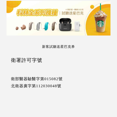
新客試聽送星巴克券
衛署許可字號
衛部醫器驗醫字第015082號
北衛器廣字第112030048號