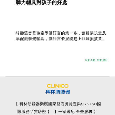
聽力輔具對孩子的好處
聆聽聲音是孩童學習語言的第一步，讓聽損孩童及
早配戴聽覺輔具，讓語言發展能趕上非聽損孩童。
READ MORE
【 科林助聽器榮獲國家磐石獎肯定與SGS ISO國
際服務品質驗證 】 【 一家選配 全臺服務 】