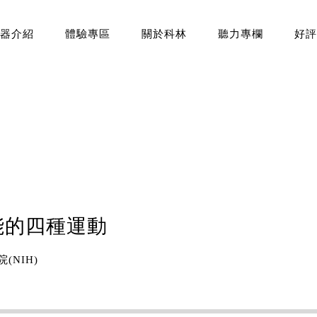
器介紹
體驗專區
關於科林
聽力專欄
好評
能的四種運動
NIH)