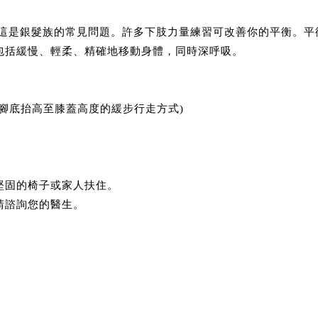
這是銀髮族的常見問題。許多下肢力量練習可改善你的平衡。平
，包括緩慢、輕柔、精確地移動身體，同時深呼吸。
同腳底抬高至膝蓋高度的緩步行走方式)
張堅固的椅子或家人扶住。
請諮詢您的醫生。