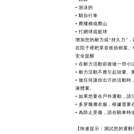
• 游泳的
• 騎自行車
• 爬樓梯或爬山
• 打網球或籃球
增加您的耐力或“持久力”
在院子裡耙草並收拾樹葉。
安全提醒
• 在耐力活動前後做一些
• 耐力活動不應引起頭暈
• 做任何讓你出汗的活動
液體量。
• 如果您要在戶外運動，請
• 多穿幾層衣服，根據需
• 為防止受傷，請在騎車
【快速提示：測試您的運動