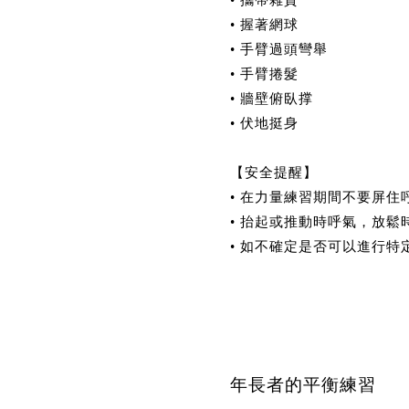
• 攜帶雜貨
• 握著網球
• 手臂過頭彎舉
• 手臂捲髮
• 牆壁俯臥撑
• 伏地挺身
【安全提醒】
• 在力量練習期間不要屏
• 抬起或推動時呼氣，放鬆
• 如不確定是否可以進行
年長者的平衡練習