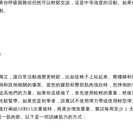
果你呼吸困難但仍然可以輕鬆交談，這是中等強度的活動。如果
動。
習
獨立，讓日常活動感覺更輕鬆，比如從椅子上站起來、爬樓梯和
倒和跌倒相關的傷害。當您的腿部和臀部肌肉強壯時，您摔倒的
提高他們的力量。如果你這樣做了，首先使用較輕的重量，然後
性鬆緊帶。如果您是初學者，請嘗試不使用彈力帶或使用輕型彈
行兩組10到15次重複時，再逐步增加重量。嘗試每周至少 2
同一肌肉群。以下是一些訓練肌力的方式：