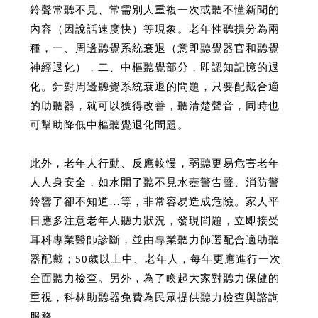
鈴聲常聽不見、常需別人重複一次或聽不懂新聞的
內容（因說話速度快）等現象。老年性聽損分為兩
種，一、周邊聽覺系統衰退（意即聽覺器官和聽覺
神經退化），二、中樞聽覺部分，即認知記憶的退
化。針對周邊聽覺系統衰退的問題，只要配戴合適
的助聽器，就可以獲得改善，聽清楚聲音，同時也
可幫助降低中樞聽覺退化問題。
此外，老年人行動、反應較慢，弱聽更易危害老年
人人身安全，如水開了聽不見水壺警告聲、消防警
鈴響了卻不知道…等，非常容易造成危險。家人平
日應多注意老年人聽力狀況，發現問題，立即接受
耳科專業醫師診斷，並由專業聽力師選配合適助聽
器配戴；50歲以上中、老年人，每年更應進行一次
全面聽力檢查。另外，為了喚起大家對聽力保健的
重視，科林助聽器免費為民眾提供聽力檢查與諮詢
服務。